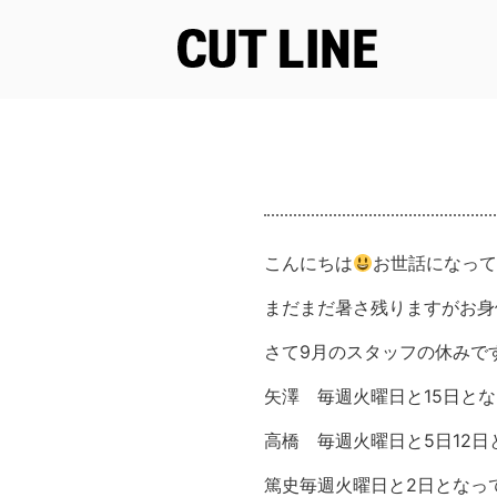
コ
ン
テ
ン
ツ
へ
こんにちは
お世話になって
ス
キ
まだまだ暑さ残りますがお身
ッ
プ
さて9月のスタッフの休みで
矢澤 毎週火曜日と15日と
高橋 毎週火曜日と5日12
篤史毎週火曜日と2日となっ