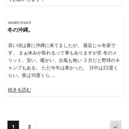
投
2019年1月24日
稿
冬の沖縄。
日:
若い頃は夏に沖縄に来てましたが。 最近じゃ冬派で
す。 まぁ休みが取れるって事もありますが笑 冬のメ
リット、安い、暖かい、台風も無い ２月だと野球のキ
ャンプもある。 ただ今年は寒かった。 日中は22度く
らい。夜は15度くら …
“冬
続きを読む
の
沖
縄。”
の
1
2