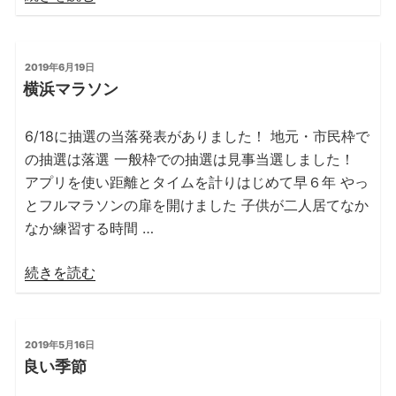
店”
型
の
コ
ロ
投
2019年6月19日
稿
ナ
横浜マラソン
日:
ウ
ィ
6/18に抽選の当落発表がありました！ 地元・市民枠で
ル
の抽選は落選 一般枠での抽選は見事当選しました！
ス
アプリを使い距離とタイムを計りはじめて早６年 やっ
対
とフルマラソンの扉を開けました 子供が二人居てなか
応
なか練習する時間 …
に
つ
“横
続きを読む
い
浜
て”
マ
の
ラ
投
2019年5月16日
稿
ソ
良い季節
日:
ン”