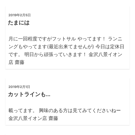
は
火
投
2019年2月5日
稿
曜
たまには
日:
日”
の
月に一回程度ですがフットサル やってます！ ランニ
ングもやってます(最近出来てませんが) 今日は定休日
です。 明日から頑張っていきます！ 金沢八景イオン
店 齋藤
投
2019年2月1日
稿
カットラインも...
日:
載ってます。 興味のある方は見てみてくださいねー
金沢八景イオン店 齋藤