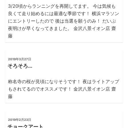
の
3/20頃からランニングを再開してます。 今は気候も
良くて走り始めるには最適な季節です！ 横浜マラソン
にエントリーしたので 後は当選を願うのみ！ だいぶ
夜明けが早くなってきました。 金沢八景イオン店 齋
藤
投
2019年3月27日
稿
そろそろ...
日:
称名寺の桜が見頃になりそうです！ 夜はライトアップ
もされてるのでオススメです！ 金沢八景イオン店 齋
藤
投
2019年2月23日
稿
チョークアート