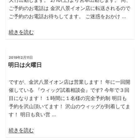
ご予約のお電話は 金沢八景イオン店に転送されるので
ご予約のお電話お待ちしてます。 ご迷惑をおかけ …
“能
続きを読む
見
台
本
投
2019年2月11日
稿
店”
明日は火曜日
日:
の
ですが、金沢八景イオン店は営業します！ 年に一回開
催している 『ウィッグ試着相談会』です? 今年で３回
目になります！ １時間に１名様の完全予約制 明日も
予約を沢山頂いてます！ 沢山のウィッグが到着してま
す！ 明日も良い営 …
“明
続きを読む
日