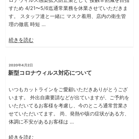
すため 4/21〜5/6迄通常業務を休業させていただきま
す。 スタッフ達と一緒に マスク着用、店内の衛生管
理の徹底 時短 …
“カ
続きを読む
ッ
ト
ラ
投
2020年4月2日
稿
イ
新型コロナウィルス対応について
日:
ン
金
いつもカットラインをご愛顧いただきありがとうござ
沢
います。 外出自粛要請などが出ていますが、ご予約を
八
いただいてるお客様を考慮し、今のところ通常営業さ
景
せていただいてます。 尚、発熱や咳の症状がある方、
イ
体調に不安があるお客様は …
オ
ン
“新
続きを読む