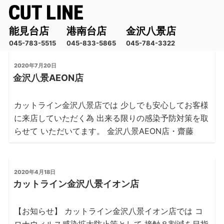
能見台店
港南台店
金沢八景店
045-783-5515
045-833-5865
045-784-3322
コ
投
2020年7月20日
ン
稿
金沢八景AEON店
テ
日:
ン
カットライン金沢八景店では 少しでも安心してお客様
ツ
へ
に来店していただく為 出来る限りの感染予防対策を取
ス
らせて いただいてます。 金沢八景AEON店・齋藤
キ
ッ
プ
投
2020年4月18日
稿
カットライン金沢八景イオン店
日:
【お知らせ】 カットライン金沢八景イオン店では コ
ロナウィルス感染拡大防止策として 接触８割減を目指