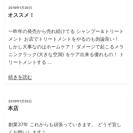
投
2019年1月30日
稿
オススメ！
日:
一昨年の発売から売れ続けてる シャンプー＆トリート
メント お店でトリートメントをやるのも勿論良い！
しかし大事なのはホームケア！ ダメージで起こるメラ
ニンクラック(大きな空洞) をケア出来る優れもの！ ト
リートメントする …
“オ
続きを読む
ス
ス
メ！”
投
2019年1月25日
稿
の
本店
日:
創業37年 これからも頑張っていきます。 どうぞ宜し
くお願いします！