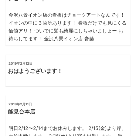
日:
金沢八景イオン店の看板はチョークアートなんです！
イオンの中に３箇所あります！ 看板だけでも見にくる
価値アリ！ ついでに髪も綺麗にしちゃいましょー お
待ちしてます！ 金沢八景イオン店 齋藤
投
2019年2月12日
稿
おはようございます！
日:
投
2019年2月11日
稿
能見台本店
日:
明日2/12〜2/14までお休みします。 2/15(金)より岸、
大竹出勤します。 2/16(土)より宮本出勤します。 尚、