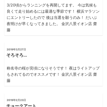
の
3/20頃からランニングを再開してます。 今は気候も
良くて走り始めるには最適な季節です！ 横浜マラソン
にエントリーしたので 後は当選を願うのみ！ だいぶ
夜明けが早くなってきました。 金沢八景イオン店 齋
藤
投
2019年3月27日
稿
そろそろ...
日:
称名寺の桜が見頃になりそうです！ 夜はライトアップ
もされてるのでオススメです！ 金沢八景イオン店 齋
藤
投
2019年2月23日
稿
チョークアート