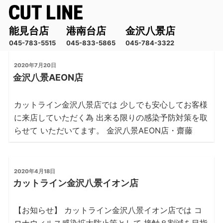
能見台店
港南台店
金沢八景店
045-783-5515
045-833-5865
045-784-3322
コ
投
2020年7月20日
ン
稿
金沢八景AEON店
テ
日:
ン
カットライン金沢八景店では 少しでも安心してお客様
ツ
へ
に来店していただく為 出来る限りの感染予防対策を取
ス
らせて いただいてます。 金沢八景AEON店・齋藤
キ
ッ
プ
投
2020年4月18日
稿
カットライン金沢八景イオン店
日:
【お知らせ】 カットライン金沢八景イオン店では コ
ロナウィルス感染拡大防止策として 接触８割減を目指