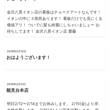
日:
金沢八景イオン店の看板はチョークアートなんです！
イオンの中に３箇所あります！ 看板だけでも見にくる
価値アリ！ ついでに髪も綺麗にしちゃいましょー お
待ちしてます！ 金沢八景イオン店 齋藤
投
2019年2月12日
稿
おはようございます！
日:
投
2019年2月11日
稿
能見台本店
日:
明日2/12〜2/14までお休みします。 2/15(金)より岸、
大竹出勤します。 2/16(土)より宮本出勤します。 尚、