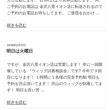
ご予約のお電話は 金沢八景イオン店に転送されるので
ご予約のお電話お待ちしてます。 ご迷惑をおかけ …
“能
続きを読む
見
台
本
投
2019年2月11日
稿
店”
明日は火曜日
日:
の
ですが、金沢八景イオン店は営業します！ 年に一回開
催している 『ウィッグ試着相談会』です? 今年で３回
目になります！ １時間に１名様の完全予約制 明日も
予約を沢山頂いてます！ 沢山のウィッグが到着してま
す！ 明日も良い営 …
“明
続きを読む
日