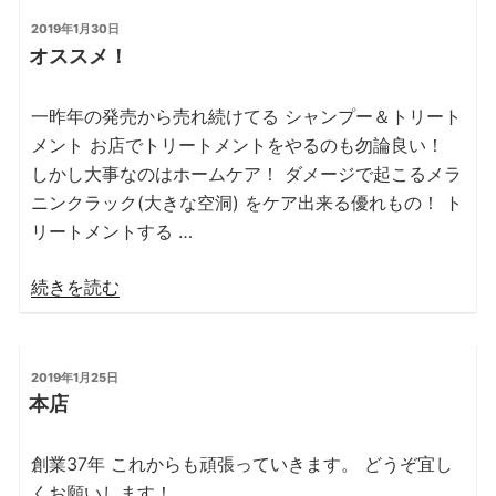
投
2019年1月30日
稿
オススメ！
日:
一昨年の発売から売れ続けてる シャンプー＆トリート
メント お店でトリートメントをやるのも勿論良い！
しかし大事なのはホームケア！ ダメージで起こるメラ
ニンクラック(大きな空洞) をケア出来る優れもの！ ト
リートメントする …
“オ
続きを読む
ス
ス
メ！”
投
2019年1月25日
稿
の
本店
日:
創業37年 これからも頑張っていきます。 どうぞ宜し
くお願いします！