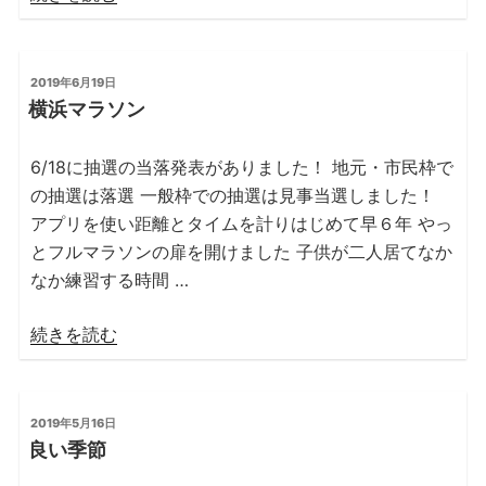
店”
型
の
コ
ロ
投
2019年6月19日
稿
ナ
横浜マラソン
日:
ウ
ィ
6/18に抽選の当落発表がありました！ 地元・市民枠で
ル
の抽選は落選 一般枠での抽選は見事当選しました！
ス
アプリを使い距離とタイムを計りはじめて早６年 やっ
対
とフルマラソンの扉を開けました 子供が二人居てなか
応
なか練習する時間 …
に
つ
“横
続きを読む
い
浜
て”
マ
の
ラ
投
2019年5月16日
稿
ソ
良い季節
日:
ン”