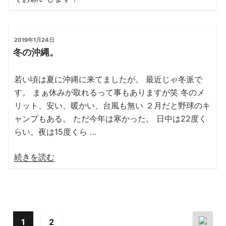
投
2019年1月24日
稿
冬の沖縄。
日:
若い頃は夏に沖縄に来てましたが。 最近じゃ冬派で
す。 まぁ休みが取れるって事もありますが笑 冬のメ
リット、安い、暖かい、台風も無い ２月だと野球のキ
ャンプもある。 ただ今年は寒かった。 日中は22度く
らい。夜は15度くら …
“冬
続きを読む
の
沖
縄。”
の
1
2