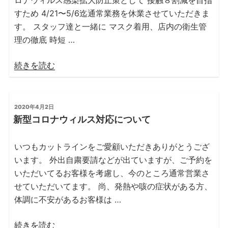
すため 4/21〜5/6迄通常業務を休業させていただきま
す。 スタッフ達と一緒に マスク着用、店内の衛生管
理の徹底 時短 …
“カ
続きを読む
ッ
ト
ラ
投
2020年4月2日
稿
イ
新型コロナウィルス対応について
日:
ン
金
いつもカットラインをご愛顧いただきありがとうござ
沢
います。 外出自粛要請などが出ていますが、ご予約を
八
いただいてるお客様を考慮し、今のところ通常営業さ
景
せていただいてます。 尚、発熱や咳の症状がある方、
イ
体調に不安があるお客様は …
オ
ン
“新
続きを読む