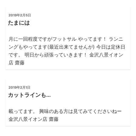
は
火
投
2019年2月5日
稿
曜
たまには
日:
日”
の
月に一回程度ですがフットサル やってます！ ランニ
ングもやってます(最近出来てませんが) 今日は定休日
です。 明日から頑張っていきます！ 金沢八景イオン
店 齋藤
投
2019年2月1日
稿
カットラインも...
日:
載ってます。 興味のある方は見てみてくださいねー
金沢八景イオン店 齋藤