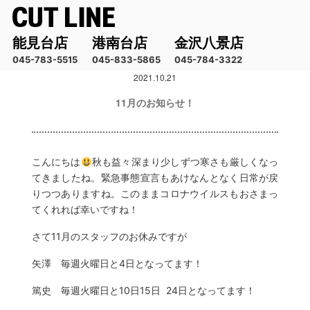
能見台店
港南台店
金沢八景店
045-783-5515
045-833-5865
045-784-3322
2021.10.21
コ
ン
11月のお知らせ！
テ
ン
ツ
へ
こんにちは
秋も益々深まり少しずつ寒さも厳しくなっ
ス
てきましたね。緊急事態宣言もあけなんとなく日常が戻
りつつありますね。このままコロナウイルスもおさまっ
キ
てくれれば幸いですね！
ッ
プ
さて11月のスタッフのお休みですが
矢澤 毎週火曜日と4日となってます！
篤史 毎週火曜日と10日15日 24日となってます！