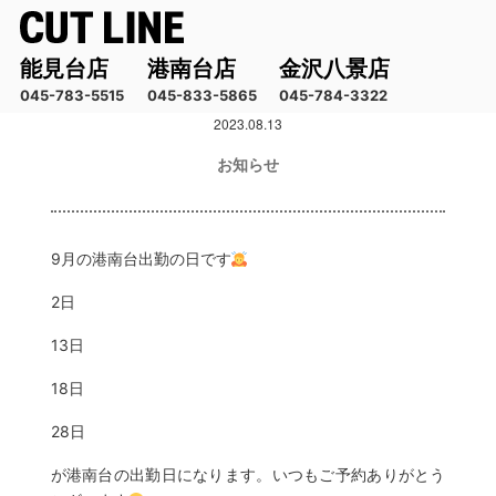
能見台店
港南台店
金沢八景店
045-783-5515
045-833-5865
045-784-3322
2023.08.13
コ
ン
お知らせ
テ
ン
ツ
へ
9月の港南台出勤の日です
ス
2日
キ
ッ
13日
プ
18日
28日
が港南台の出勤日になります。いつもご予約ありがとう